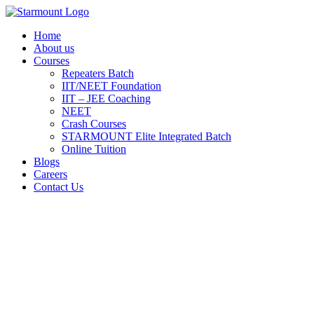
Skip
to
Home
content
About us
Courses
Repeaters Batch
IIT/NEET Foundation
IIT – JEE Coaching
NEET
Crash Courses
STARMOUNT Elite Integrated Batch
Online Tuition
Blogs
Careers
Contact Us